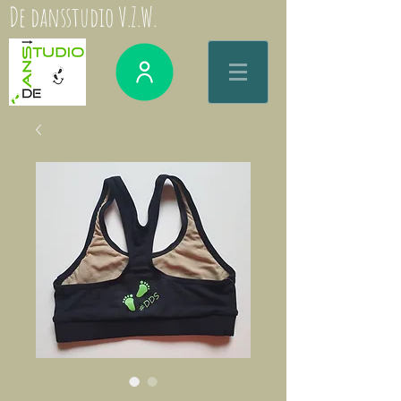
De dansstudio V.Z.W.