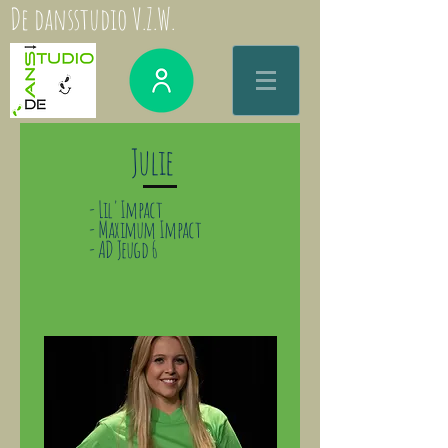
De dansstudio V.Z.W.
Julie
- Lil' Impact
- Maximum Impact
- AD Jeugd 6