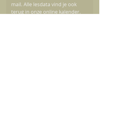
mail. Alle lesdata vind je ook
terug in onze online kalender.
Is er nog plaats in een
groep?
Via ons online inschrijfsysteem
zie je altijd onmiddellijk of er nog
vrije plaatsen beschikbaar zijn. Is
een groep volzet? Dan zal je
automatisch op de wachtlijst
geplaatst worden.
Waarom werken jullie met
wachtlijsten?
Wij kiezen bewust voor beperkte
groepsgroottes om de optimale